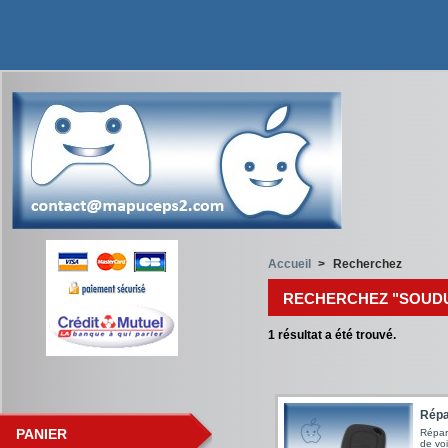
Accueil
>
Recherchez
RECHERCHEZ "SOUDU
1
résultat a été trouvé.
Répar
PANIER
Répar
de voi