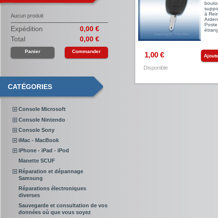
bouto
suppor
à Rei
Aucun produit
Ardenn
Poste
Expédition
0,00 €
étrang
Total
0,00 €
Panier
Commander
1,00 €
Ajout
Disponible
CATÉGORIES
Console Microsoft
Console Nintendo
Console Sony
iMac - MacBook
iPhone - iPad - iPod
Manette SCUF
Réparation et dépannage
Samsung
Réparations électroniques
diverses
Sauvegarde et consultation de vos
données où que vous soyez