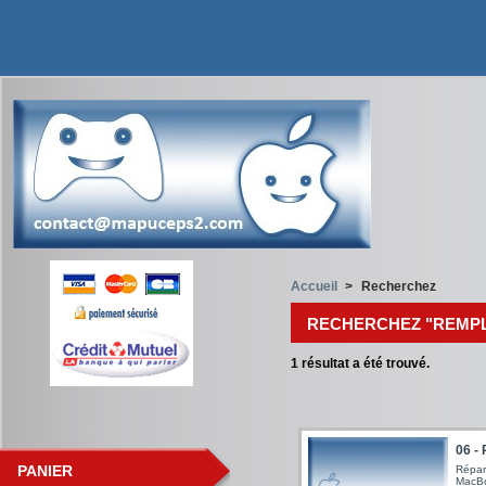
Accueil
>
Recherchez
RECHERCHEZ "REMPL
1
résultat a été trouvé.
06 -
PANIER
Répar
MacBo