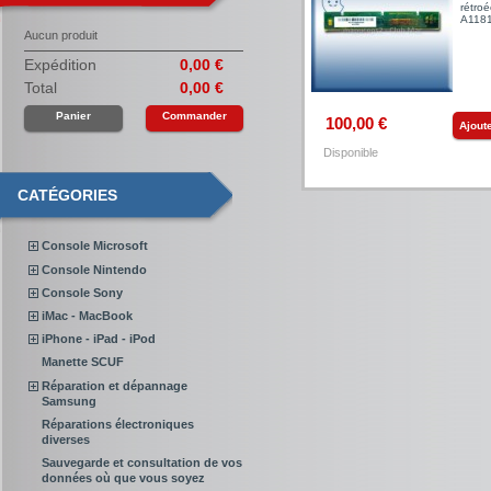
rétroé
A1181
Aucun produit
Expédition
0,00 €
Total
0,00 €
Panier
Commander
100,00 €
Ajout
Disponible
CATÉGORIES
Console Microsoft
Console Nintendo
Console Sony
iMac - MacBook
iPhone - iPad - iPod
Manette SCUF
Réparation et dépannage
Samsung
Réparations électroniques
diverses
Sauvegarde et consultation de vos
données où que vous soyez