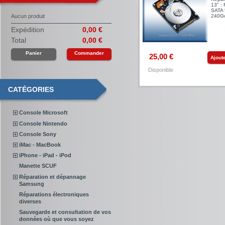
13" :
SATA 
Aucun produit
240Go
Expédition
0,00 €
Total
0,00 €
Panier
Commander
25,00 €
Ajout
Disponible
CATÉGORIES
Console Microsoft
Console Nintendo
Console Sony
iMac - MacBook
iPhone - iPad - iPod
Manette SCUF
Réparation et dépannage
Samsung
Réparations électroniques
diverses
Sauvegarde et consultation de vos
données où que vous soyez