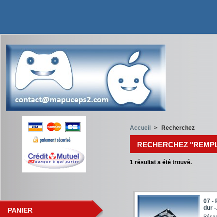
Accueil
>
Recherchez
RECHERCHEZ "REMP
1
résultat a été trouvé.
07 -
dur -.
PANIER
Répar