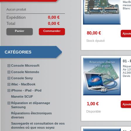
MacBo
messa
Blanc 
Aucun produit
Expédition
0,00 €
Total
0,00 €
Panier
Commander
80,00 €
Ajout
Stock épuisé
CATÉGORIES
01 - 
Console Microsoft
Répar
Air 1
Console Nintendo
A1369
Devis 
Console Sony
iMac - MacBook
iPhone - iPad - iPod
Manette SCUF
Réparation et dépannage
1,00 €
Ajout
Samsung
Disponible
Réparations électroniques
diverses
Sauvegarde et consultation de vos
données où que vous soyez