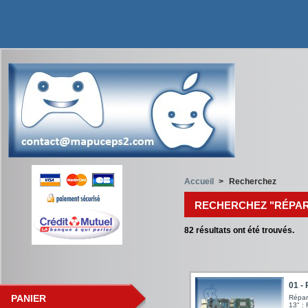
Accueil
>
Recherchez
RECHERCHEZ "RÉPA
82
résultats ont été trouvés.
01 - 
PANIER
Répar
13" :