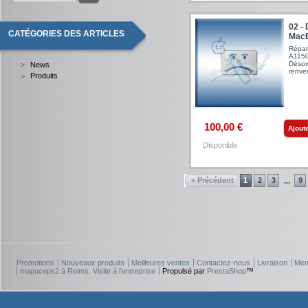
02 -
CATÉGORIES DES ARTICLES
MacB
Répar
A1150
Désoxy
News
renv
Produits
100,00 €
Ajout
Disponible
« Précédent
1
2
3
9
...
Promotions
Nouveaux produits
Meilleures ventes
Contactez-nous
Livraison
Men
mapuceps2 à Reims. Visite à l'entreprise
Propulsé par
PrestaShop
™