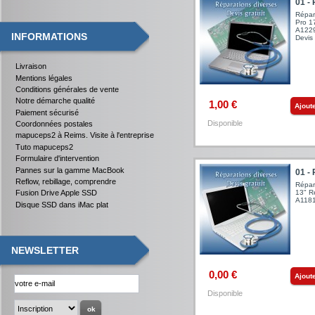
01 - 
Répar
Pro 1
A1229
INFORMATIONS
Devis 
Livraison
Mentions légales
Conditions générales de vente
Notre démarche qualité
1,00 €
Ajout
Paiement sécurisé
Disponible
Coordonnées postales
mapuceps2 à Reims. Visite à l'entreprise
Tuto mapuceps2
Formulaire d'intervention
Pannes sur la gamme MacBook
01 -
Reflow, rebillage, comprendre
Répar
13" R
Fusion Drive Apple SSD
A1181 
Disque SSD dans iMac plat
NEWSLETTER
0,00 €
Ajout
Disponible