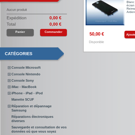
Blanc
écran
Reims
Aucun produit
Arden
Expédition
0,00 €
Total
0,00 €
Panier
Commander
50,00 €
Ajout
Disponible
CATÉGORIES
Console Microsoft
Console Nintendo
Console Sony
iMac - MacBook
iPhone - iPad - iPod
Manette SCUF
Réparation et dépannage
Samsung
Réparations électroniques
diverses
Sauvegarde et consultation de vos
données où que vous soyez