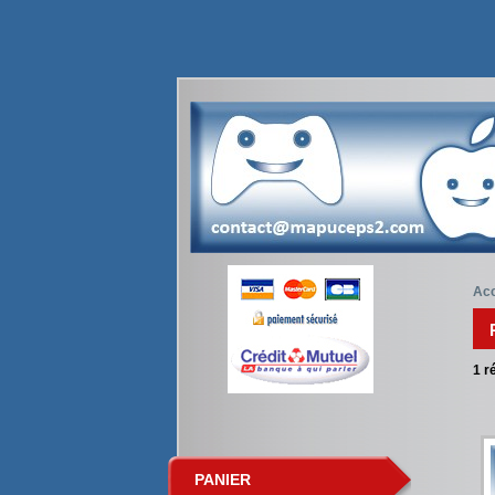
Acc
1
ré
PANIER