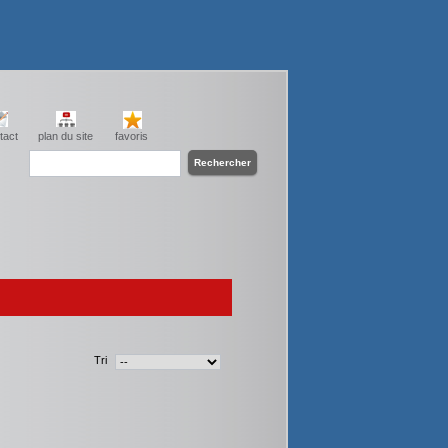
tact
plan du site
favoris
Tri