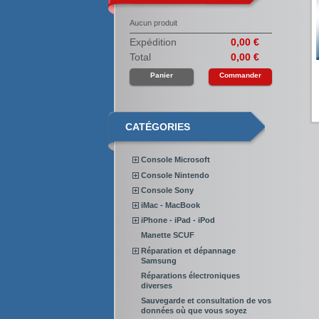
Aucun produit
Expédition
0,00 €
Total
0,00 €
Panier
Commander
CATÉGORIES
Console Microsoft
Console Nintendo
Console Sony
iMac - MacBook
iPhone - iPad - iPod
Manette SCUF
Réparation et dépannage
Samsung
Réparations électroniques
diverses
Sauvegarde et consultation de vos
données où que vous soyez