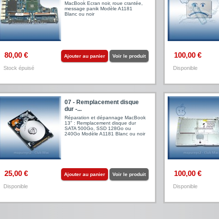
MacBook Ecran noir, roue crantée,
message panik Modèle A1181
Blanc ou noir
80,00 €
100,00 €
Ajouter au panier
Voir le produit
Stock épuisé
Disponible
07 - Remplacement disque
dur -...
Réparation et dépannage MacBook
13" : Remplacement disque dur
SATA 500Go, SSD 128Go ou
240Go Modèle A1181 Blanc ou noir
25,00 €
100,00 €
Ajouter au panier
Voir le produit
Disponible
Disponible