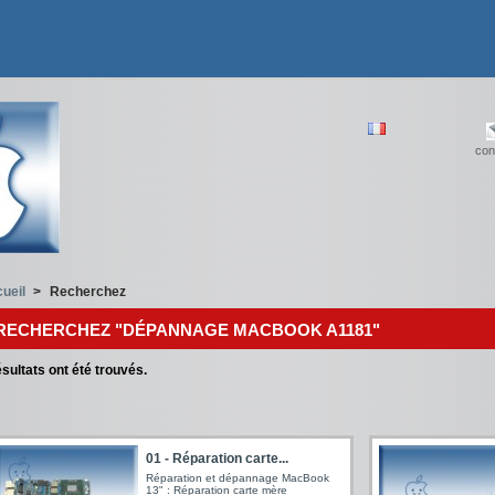
con
ueil
>
Recherchez
RECHERCHEZ "DÉPANNAGE MACBOOK A1181"
sultats ont été trouvés.
01 - Réparation carte...
Réparation et dépannage MacBook
13" : Réparation carte mère