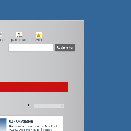
tact
plan du site
favoris
Tri
02 - Oxydation
Réparation et dépannage MacBook
A1181 Oxydation suite à liquide