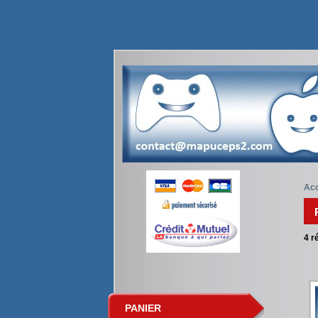
Acc
4
ré
PANIER