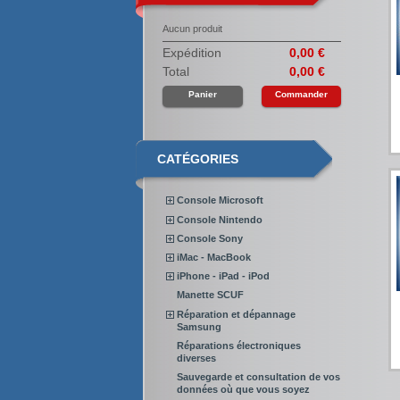
Aucun produit
Expédition
0,00 €
Total
0,00 €
Panier
Commander
CATÉGORIES
Console Microsoft
Console Nintendo
Console Sony
iMac - MacBook
iPhone - iPad - iPod
Manette SCUF
Réparation et dépannage
Samsung
Réparations électroniques
diverses
Sauvegarde et consultation de vos
données où que vous soyez