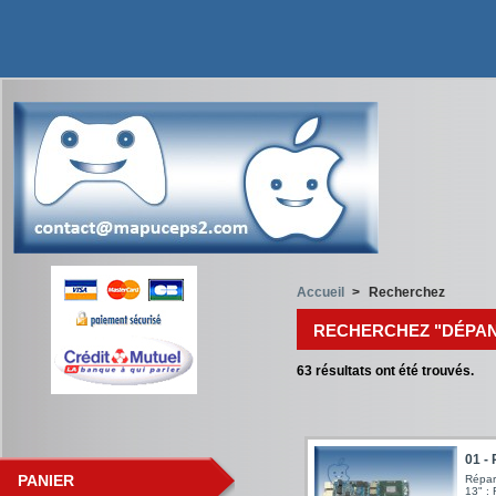
Accueil
>
Recherchez
RECHERCHEZ "DÉPA
63
résultats ont été trouvés.
01 - 
PANIER
Répar
13" :