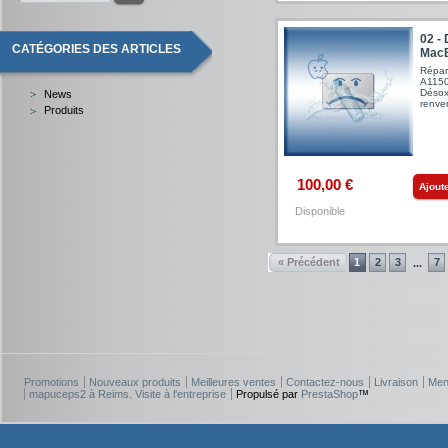
02 -
CATÉGORIES DES ARTICLES
MacB
Répar
A1150
Désoxy
News
renv
Produits
100,00 €
Ajout
Disponible
« Précédent
1
2
3
7
...
Promotions
Nouveaux produits
Meilleures ventes
Contactez-nous
Livraison
Men
mapuceps2 à Reims. Visite à l'entreprise
Propulsé par
PrestaShop
™