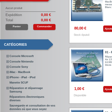
MacBo
messa
Blanc 
Aucun produit
Expédition
0,00 €
Total
0,00 €
Panier
Commander
80,00 €
Ajout
Stock épuisé
CATÉGORIES
01 - 
Console Microsoft
Répar
Air 1
Console Nintendo
A1369
Devis 
Console Sony
iMac - MacBook
iPhone - iPad - iPod
Manette SCUF
Réparation et dépannage
1,00 €
Ajout
Samsung
Disponible
Réparations électroniques
diverses
Sauvegarde et consultation de vos
données où que vous soyez