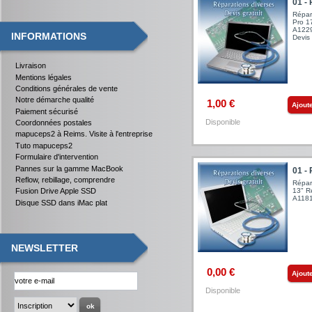
01 - 
Répar
Pro 1
A1229
INFORMATIONS
Devis 
Livraison
Mentions légales
Conditions générales de vente
Notre démarche qualité
1,00 €
Ajout
Paiement sécurisé
Disponible
Coordonnées postales
mapuceps2 à Reims. Visite à l'entreprise
Tuto mapuceps2
Formulaire d'intervention
Pannes sur la gamme MacBook
01 -
Reflow, rebillage, comprendre
Répar
13" R
Fusion Drive Apple SSD
A1181 
Disque SSD dans iMac plat
NEWSLETTER
0,00 €
Ajout
Disponible