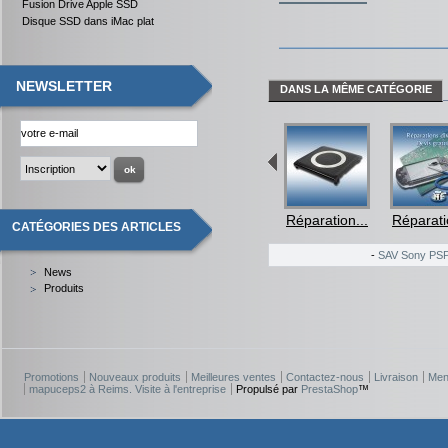
Fusion Drive Apple SSD
Disque SSD dans iMac plat
NEWSLETTER
DANS LA MÊME CATÉGORIE
ation...
Réparation...
Réparation...
Réparation...
Réparati
CATÉGORIES DES ARTICLES
-
SAV Sony PS
News
Produits
Promotions
Nouveaux produits
Meilleures ventes
Contactez-nous
Livraison
Men
mapuceps2 à Reims. Visite à l'entreprise
Propulsé par
PrestaShop
™