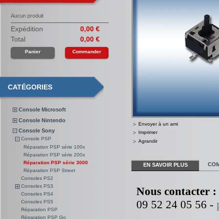
Aucun produit
Expédition
0,00 €
Total
0,00 €
Panier
Commander
CATÉGORIES
Console Microsoft
Console Nintendo
Envoyer à un ami
Console Sony
Imprimer
Console PSP
Agrandir
Réparation PSP série 100x
Réparation PSP série 200x
Réparation PSP série 3000
COM
EN SAVOIR PLUS
Réparation PSP Street
Consoles PS2
Consoles PS3
Nous contacter :
Consoles PS4
09 52 24 05 56 -
Consoles PS5
Réparation PSP
Réparation PSP Go