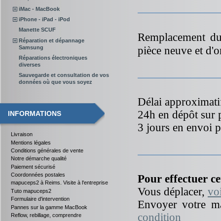
iMac - MacBook
iPhone - iPad - iPod
Manette SCUF
Remplacement du
Réparation et dépannage
pièce neuve et d'o
Samsung
Réparations électroniques
diverses
Sauvegarde et consultation de vos
données où que vous soyez
Délai approximatif
24h en dépôt sur 
INFORMATIONS
3 jours en envoi p
Livraison
Mentions légales
Conditions générales de vente
Notre démarche qualité
Paiement sécurisé
Coordonnées postales
Pour effectuer ce
mapuceps2 à Reims. Visite à l'entreprise
Vous déplacer,
vo
Tuto mapuceps2
Formulaire d'intervention
Envoyer votre ma
Pannes sur la gamme MacBook
condition
Reflow, rebillage, comprendre