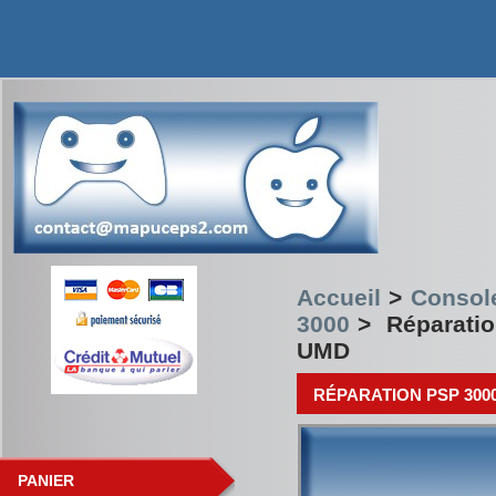
Accueil
>
Consol
3000
>
Réparatio
UMD
RÉPARATION PSP 30
PANIER