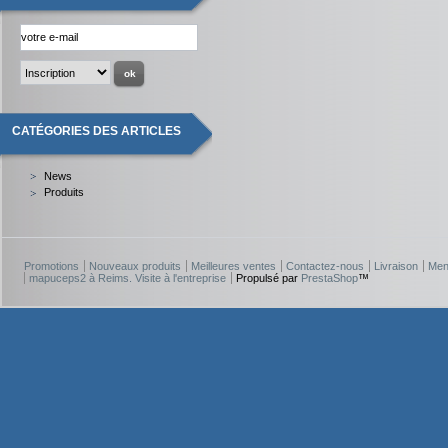
CATÉGORIES DES ARTICLES
News
Produits
Promotions
Nouveaux produits
Meilleures ventes
Contactez-nous
Livraison
Men
mapuceps2 à Reims. Visite à l'entreprise
Propulsé par
PrestaShop
™