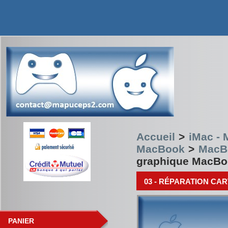
Accueil
>
iMac -
MacBook
>
MacBo
graphique MacBoo
03 - RÉPARATION C
PANIER