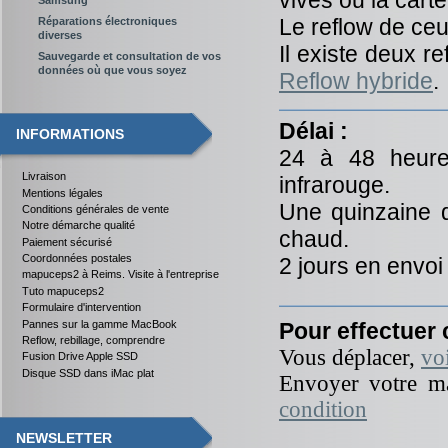
vives ou la cart
Le reflow de ceu
Réparations électroniques
diverses
Il existe deux re
Sauvegarde et consultation de vos
données où que vous soyez
Reflow hybride
.
Délai :
INFORMATIONS
24 à 48 heure
Livraison
infrarouge.
Mentions légales
Une quinzaine d
Conditions générales de vente
Notre démarche qualité
chaud.
Paiement sécurisé
Coordonnées postales
2 jours en envoi
mapuceps2 à Reims. Visite à l'entreprise
Tuto mapuceps2
Formulaire d'intervention
Pannes sur la gamme MacBook
Pour effectuer 
Reflow, rebillage, comprendre
Vous déplacer,
vo
Fusion Drive Apple SSD
Disque SSD dans iMac plat
Envoyer votre ma
condition
NEWSLETTER