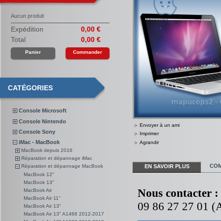
Aucun produit
Expédition
0,00 €
Total
0,00 €
Panier
Commander
CATÉGORIES
Console Microsoft
Console Nintendo
Envoyer à un ami
Console Sony
Imprimer
iMac - MacBook
Agrandir
MacBook depuis 2016
Réparation et dépannage iMac
COM
EN SAVOIR PLUS
Réparation et dépannage MacBook
MacBook 12"
MacBook 13"
Nous contacter :
MacBook Air
MacBook Air 11"
09 86 27 27 01 (A
MacBook Air 13"
MacBook Air 13" A1466 2012-2017