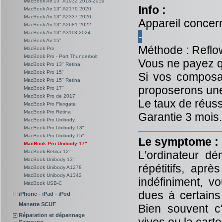
MacBook Air 13" A1932 2018-2019
Info :
MacBook Air 13" A2179 2020
MacBook Air 13" A2337 2020
Appareil concer
MacBook Air 13" A2681 2022
MacBook Air 13" A3113 2024
-
MacBook Air 15"
Méthode : Reflo
MacBook Pro
MacBook Pro - Port Thunderbolt
Vous ne payez q
MacBook Pro 13" Retina
MacBook Pro 15"
Si vos composa
MacBook Pro 15" Retina
proposerons une 
MacBook Pro 17"
MacBook Pro de 2017
Le taux de réuss
MacBook Pro Flexgate
MacBook Pro Retina
Garantie 3 mois.
MacBook Pro Unibody
MacBook Pro Unibody 13"
MacBook Pro Unibody 15"
Le symptome :
MacBook Pro Unibody 17"
MacBook Retina 12"
L'ordinateur dé
MacBook Unibody 13"
répétitifs, apr
MacBook Unibody A1278
MacBook Unibody A1342
indéfiniment, 
MacBook USB-C
dues à certain
iPhone - iPad - iPod
Manette SCUF
Bien souvent c
Réparation et dépannage
Samsung