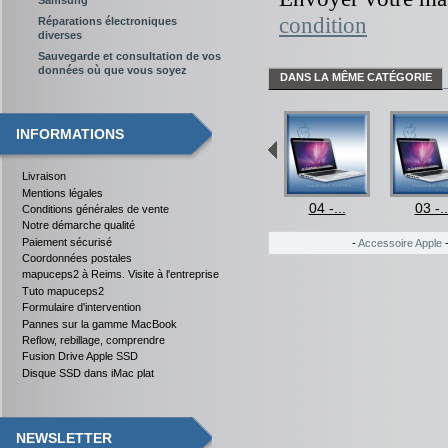
condition
Réparations électroniques
diverses
Sauvegarde et consultation de vos
données où que vous soyez
DANS LA MÊME CATÉGORIE
INFORMATIONS
Livraison
Mentions légales
4 -...
15 -...
01 -...
04 -...
03 -..
Conditions générales de vente
Notre démarche qualité
Paiement sécurisé
-
Accessoire Apple
Coordonnées postales
mapuceps2 à Reims. Visite à l'entreprise
Tuto mapuceps2
Formulaire d'intervention
Pannes sur la gamme MacBook
Reflow, rebillage, comprendre
Fusion Drive Apple SSD
Disque SSD dans iMac plat
NEWSLETTER