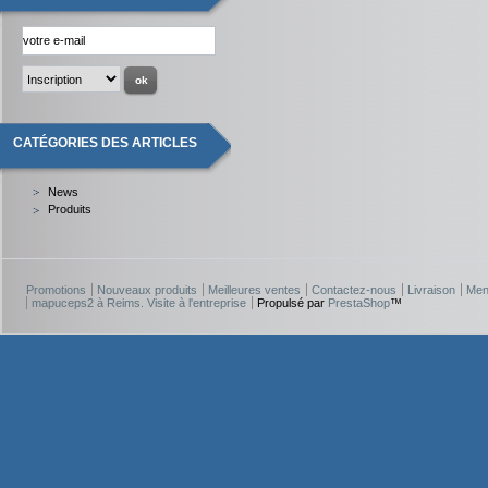
CATÉGORIES DES ARTICLES
News
Produits
Promotions
Nouveaux produits
Meilleures ventes
Contactez-nous
Livraison
Men
mapuceps2 à Reims. Visite à l'entreprise
Propulsé par
PrestaShop
™