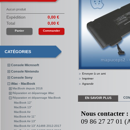
Aucun produit
Expédition
0,00 €
Total
0,00 €
Panier
Commander
CATÉGORIES
Console Microsoft
Console Nintendo
Envoyer à un ami
Console Sony
Imprimer
iMac - MacBook
Agrandir
MacBook depuis 2016
Réparation et dépannage iMac
COM
EN SAVOIR PLUS
Réparation et dépannage MacBook
MacBook 12"
MacBook 13"
Nous contacter :
MacBook Air
MacBook Air 11"
09 86 27 27 01 (A
MacBook Air 13"
MacBook Air 13" A1466 2012-2017