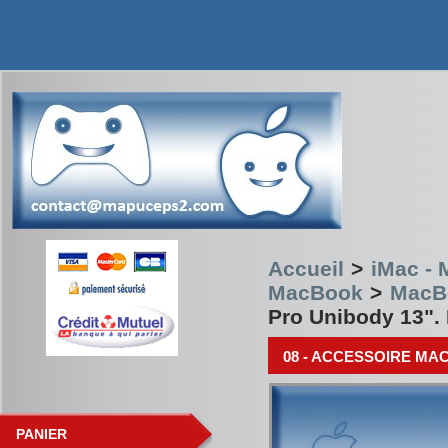
Accueil
>
iMac -
MacBook
>
MacBo
Pro Unibody 13". 
08 - ACCESSOIRE MAC
PANIER