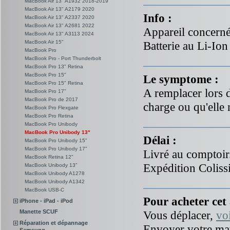
MacBook Air 13" A1932 2018-2019
MacBook Air 13" A2179 2020
Info :
MacBook Air 13" A2337 2020
MacBook Air 13" A2681 2022
Appareil concern
MacBook Air 13" A3113 2024
MacBook Air 15"
Batterie au Li-Io
MacBook Pro
MacBook Pro - Port Thunderbolt
MacBook Pro 13" Retina
MacBook Pro 15"
Le symptome :
MacBook Pro 15" Retina
A remplacer lors d'
MacBook Pro 17"
MacBook Pro de 2017
charge ou qu'elle 
MacBook Pro Flexgate
MacBook Pro Retina
MacBook Pro Unibody
MacBook Pro Unibody 13"
Délai :
MacBook Pro Unibody 15"
MacBook Pro Unibody 17"
Livré au comptoir
MacBook Retina 12"
Expédition Coliss
MacBook Unibody 13"
MacBook Unibody A1278
MacBook Unibody A1342
MacBook USB-C
Pour acheter cet 
iPhone - iPad - iPod
Vous déplacer,
vo
Manette SCUF
Réparation et dépannage
Envoyer votre mat
Samsung