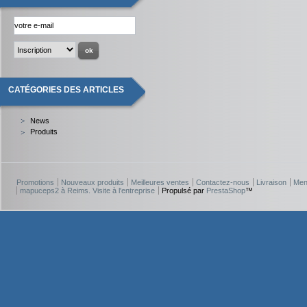
CATÉGORIES DES ARTICLES
News
Produits
Promotions
Nouveaux produits
Meilleures ventes
Contactez-nous
Livraison
Men
mapuceps2 à Reims. Visite à l'entreprise
Propulsé par
PrestaShop
™