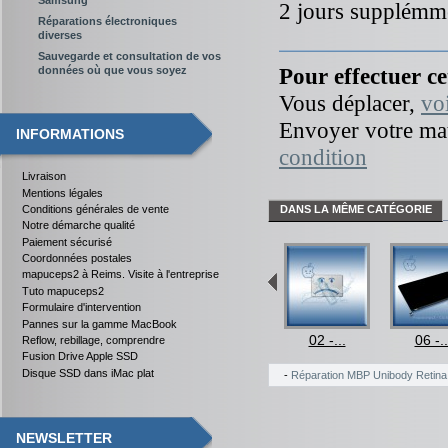
2 jours supplémme
Réparations électroniques
diverses
Sauvegarde et consultation de vos
Pour effectuer ce
données où que vous soyez
Vous déplacer,
vo
Envoyer votre mat
INFORMATIONS
condition
Livraison
Mentions légales
DANS LA MÊME CATÉGORIE
Conditions générales de vente
Notre démarche qualité
Paiement sécurisé
Coordonnées postales
mapuceps2 à Reims. Visite à l'entreprise
Tuto mapuceps2
Formulaire d'intervention
Pannes sur la gamme MacBook
1 -...
03 -...
04 -...
02 -...
06 -..
Reflow, rebillage, comprendre
Fusion Drive Apple SSD
Disque SSD dans iMac plat
-
Réparation MBP Unibody Retina
NEWSLETTER