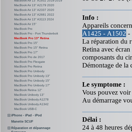
MacBook Air 13" A1932 2018-2019
MacBook Air 13" A2179 2020
MacBook Air 13" A2337 2020
MacBook Air 13" A2681 2022
Info :
MacBook Air 13" A3113 2024
Appareils concern
MacBook Air 15"
MacBook Pro
A1425 - A1502
-
MacBook Pro - Port Thunderbolt
MacBook Pro 13" Retina
La réparation du 
MacBook Pro 15"
Retina avec écran 
MacBook Pro 15" Retina
MacBook Pro 17"
composants du cir
MacBook Pro de 2017
MacBook Pro Flexgate
Démontage de la c
MacBook Pro Retina
MacBook Pro Unibody
MacBook Pro Unibody 13"
MacBook Pro Unibody 15"
Le symptome :
MacBook Pro Unibody 17"
MacBook Retina 12"
Vous pouvez voir 
MacBook Unibody 13"
Au démarrage vou
MacBook Unibody A1278
MacBook Unibody A1342
MacBook USB-C
iPhone - iPad - iPod
Délai :
Manette SCUF
24 à 48 heures dép
Réparation et dépannage
Samsung