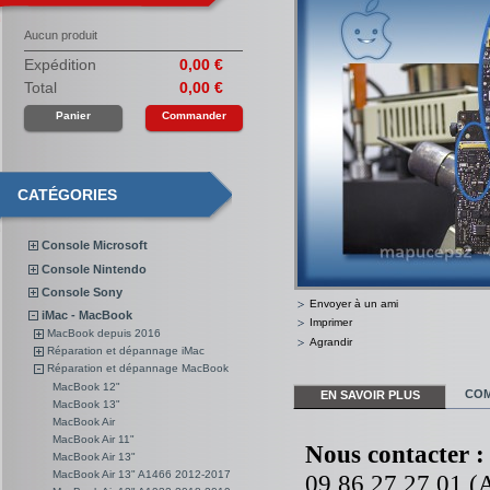
Aucun produit
Expédition
0,00 €
Total
0,00 €
Panier
Commander
CATÉGORIES
Console Microsoft
Console Nintendo
Console Sony
Envoyer à un ami
iMac - MacBook
Imprimer
MacBook depuis 2016
Agrandir
Réparation et dépannage iMac
Réparation et dépannage MacBook
MacBook 12"
COM
EN SAVOIR PLUS
MacBook 13"
MacBook Air
MacBook Air 11"
Nous contacter :
MacBook Air 13"
MacBook Air 13" A1466 2012-2017
09 86 27 27 01 (A