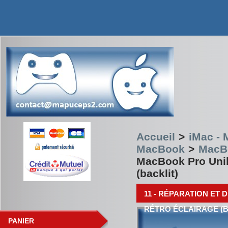
Accueil
>
iMac -
MacBook
>
MacBo
MacBook Pro Unibo
(backlit)
11 - RÉPARATION ET
RÉTRO ÉCLAIRAGE (B
PANIER