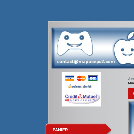
Acc
Mac
PANIER