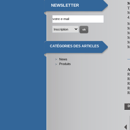
M
NEWSLETTER
T
M
4
M
M
M
M
M
CATÉGORIES DES ARTICLES
M
News
Produits
A
R
R
R
R
R
D