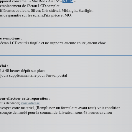
ppareil concerné : - MacBook Air 15" -
A3114
-
emplacement de l'écran LCD complet.
ifférentes couleurs, Silver, Gris sidéral, Midnight, Starlight.
as de garantie sur les écrans.Prix pièce et MO.
e symptôme :
'écran LCD est très fragile et ne supporte aucune chute, aucun choc.
élai :
4 à 48 heures dépôt sur place.
 jours supplémmentaire pour l'envoi postal
our effectuer cette réparation :
ous déplacer,
voir adresse
nvoyer votre matériel, (Remplissez un formulaire avant tout), voir condition
compte demandé pour la commande. Livraison sous 48 heures environ