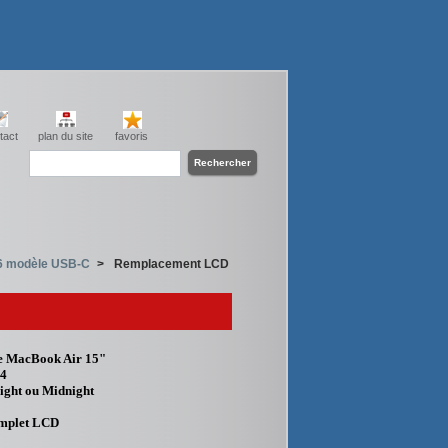
tact
plan du site
favoris
6 modèle USB-C
>
Remplacement LCD
e MacBook Air 15"
24
light ou Midnight
mplet LCD