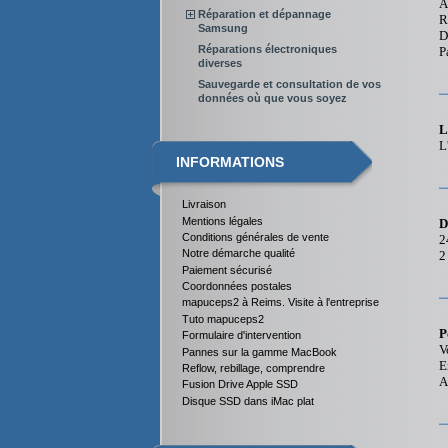
A
Réparation et dépannage
R
Samsung
D
Réparations électroniques
P
diverses
Sauvegarde et consultation de vos
données où que vous soyez
L
L
INFORMATIONS
Livraison
Mentions légales
D
Conditions générales de vente
2
Notre démarche qualité
2
Paiement sécurisé
Coordonnées postales
mapuceps2 à Reims. Visite à l'entreprise
Tuto mapuceps2
P
Formulaire d'intervention
V
Pannes sur la gamme MacBook
E
Reflow, rebillage, comprendre
A
Fusion Drive Apple SSD
Disque SSD dans iMac plat