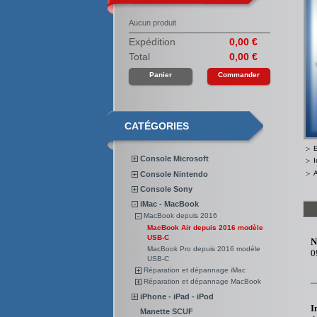
Aucun produit
Expédition
0,00 €
Total
0,00 €
Panier
Commander
CATÉGORIES
Console Microsoft
I
A
Console Nintendo
Console Sony
iMac - MacBook
MacBook depuis 2016
MacBook Air depuis 2016 modèle
USB-C
N
MacBook Pro depuis 2016 modèle
0
USB-C
Réparation et dépannage iMac
Réparation et dépannage MacBook
iPhone - iPad - iPod
I
Manette SCUF