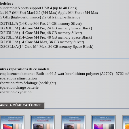
odèles :
hunderbolt 5 ports support USB 4 (up to 40 Gbps)
ac16,7 (M4 Pro) Mac16,5 (M4 Max) Apple M4 Pro or M4 Max
.5 GHz (high-performance) 2.9 GHz (high-efficiency
X2T3LL/A (14-Core M4 Pro, 24 GB memory Silver)
X2X3LL/A (14-Core M4 Pro, 24 GB memory Space Black)
X2U3LL/A (14-Core M4 Pro, 48 GB memory Silver)
X2Y3LL/A (14-Core M4 Pro, 48 GB memory Space Black)
X2V3LL/A (14-Core M4 Max, 36 GB memory Silver)
X303LL/A (14-Core M4 Max, 36 GB memory Space Black)
utres réparations de ce modèle :
emplacement batterie : Built-in 66.5-watt-hour lithium‑polymer (A2797) - 5762 m
éparations alimentation
éparation rétro éclairage (backlight)
éparation charge batterie
éparation oxydation
ANS LA MÊME CATÉGORIE