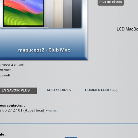
Plus de détails
LCD MacBo
Envoyer à un ami
mprimer
grandir
ACCESSOIRES
COMMENTAIRES (0)
EN SAVOIR PLUS
ous contacter :
9 86 27 27 01 (Appel local) -
email
nfo :