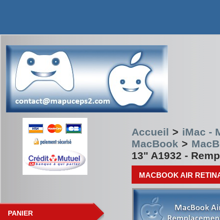
Accueil
>
iMac -
MacBook
>
MacBo
13" A1932 - Rem
MACBOOK AIR RETINA
PANIER