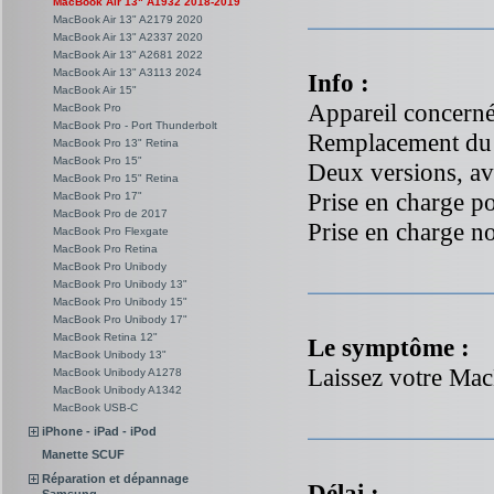
MacBook Air 13" A1932 2018-2019
MacBook Air 13" A2179 2020
MacBook Air 13" A2337 2020
MacBook Air 13" A2681 2022
MacBook Air 13" A3113 2024
Info :
MacBook Air 15"
Appareil concern
MacBook Pro
MacBook Pro - Port Thunderbolt
Remplacement du
MacBook Pro 13" Retina
MacBook Pro 15"
Deux versions, av
MacBook Pro 15" Retina
Prise en charge p
MacBook Pro 17"
MacBook Pro de 2017
Prise en charge no
MacBook Pro Flexgate
MacBook Pro Retina
MacBook Pro Unibody
MacBook Pro Unibody 13"
MacBook Pro Unibody 15"
MacBook Pro Unibody 17"
MacBook Retina 12"
Le symptôme :
MacBook Unibody 13"
Laissez votre Mac
MacBook Unibody A1278
MacBook Unibody A1342
MacBook USB-C
iPhone - iPad - iPod
Manette SCUF
Réparation et dépannage
Délai :
Samsung