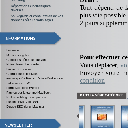
Tout dépend de l
Réparations électroniques
diverses
plus vite possible.
Sauvegarde et consultation de vos
données où que vous soyez
2 jours supplémme
INFORMATIONS
Livraison
Mentions légales
Pour effectuer ce
Conditions générales de vente
Vous déplacer,
vo
Notre démarche qualité
Paiement sécurisé
Envoyer votre ma
Coordonnées postales
condition
mapuceps2 à Reims. Visite à l'entreprise
Tuto mapuceps2
Formulaire d'intervention
Pannes sur la gamme MacBook
DANS LA MÊME CATÉGORIE
Reflow, rebillage, comprendre
Fusion Drive Apple SSD
Disque SSD dans iMac plat
NEWSLETTER