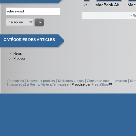
MacBook Air...
MacBook Air...
MacB
-
R
CATÉGORIES DES ARTICLES
News
Produits
Promotions
Nouveaux produits
Meilleures ventes
Contactez-nous
Livraison
Men
mapuceps2 à Reims. Visite à l'entreprise
Propulsé par
PrestaShop
™