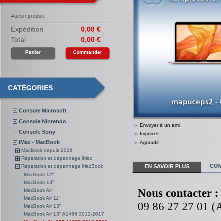
Aucun produit
Expédition
0,00 €
Total
0,00 €
Panier
Commander
CATÉGORIES
Console Microsoft
Console Nintendo
Envoyer à un ami
Console Sony
Imprimer
iMac - MacBook
Agrandir
MacBook depuis 2016
Réparation et dépannage iMac
COM
EN SAVOIR PLUS
Réparation et dépannage MacBook
MacBook 12"
MacBook 13"
Nous contacter :
MacBook Air
MacBook Air 11"
09 86 27 27 01 (A
MacBook Air 13"
MacBook Air 13" A1466 2012-2017