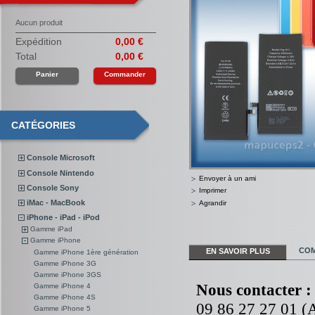
Aucun produit
Expédition
0,00 €
Total
0,00 €
Panier
Commander
CATÉGORIES
Console Microsoft
Console Nintendo
Envoyer à un ami
Console Sony
Imprimer
iMac - MacBook
Agrandir
iPhone - iPad - iPod
Gamme iPad
Gamme iPhone
COM
EN SAVOIR PLUS
Gamme iPhone 1ère génération
Gamme iPhone 3G
Gamme iPhone 3GS
Nous contacter :
Gamme iPhone 4
Gamme iPhone 4S
09 86 27 27 01 (A
Gamme iPhone 5