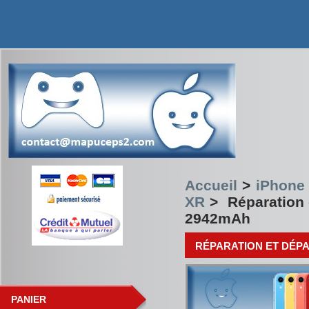
Accueil
>
iPhone 
XR
>
Réparation
2942mAh
RÉPARATION ET DÉP
PANIER