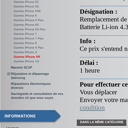
Gamme iPhone 5C
Gamme iPhone 5S
Désignation :
Gamme iPhone 5SE
Gamme iPhone 6
Remplacement de l
Gamme iPhone 6 Plus
Batterie Li-ion 
Gamme iPhone 6S
Gamme iPhone 6S Plus
Gamme iPhone 7
Gamme iPhone 7 Plus
Info :
Gamme iPhone 8
Ce prix s'entend n
Gamme iPhone 8 Plus
Gamme iPhone X
Gamme iPhone XR
Délai :
Gamme iPhone XS
Manette SCUF
1 heure
Réparation et dépannage
Samsung
Pour effectuer ce
Réparations électroniques
diverses
Vous déplacer
Sauvegarde et consultation de vos
données où que vous soyez
Envoyer votre mat
condition
INFORMATIONS
DANS LA MÊME CATÉGORIE