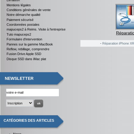
Livraison
Mentions légales
Conditions générales de vente
Notre démarche qualité
Paiement sécurisé
Coordonnées postales
mapuceps2 à Reims. Visite à l'entreprise
Réparatio
Tuto mapuceps2
Formulaire d'intervention
-
Réparation iPhone X
Pannes sur la gamme MacBook
Reflow, rebillage, comprendre
Fusion Drive Apple SSD
Disque SSD dans iMac plat
NEWSLETTER
CATÉGORIES DES ARTICLES