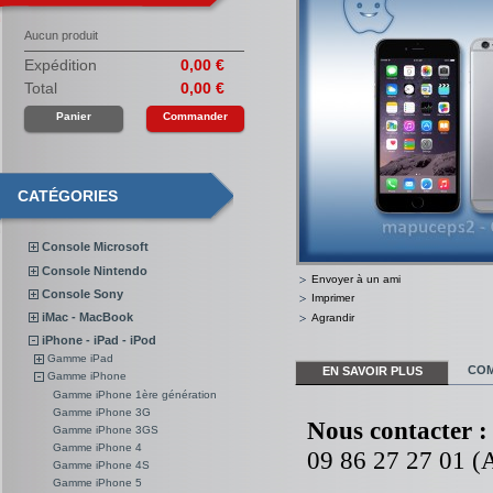
Aucun produit
Expédition
0,00 €
Total
0,00 €
Panier
Commander
CATÉGORIES
Console Microsoft
Console Nintendo
Envoyer à un ami
Console Sony
Imprimer
iMac - MacBook
Agrandir
iPhone - iPad - iPod
Gamme iPad
COM
EN SAVOIR PLUS
Gamme iPhone
Gamme iPhone 1ère génération
Gamme iPhone 3G
Nous contacter :
Gamme iPhone 3GS
Gamme iPhone 4
09 86 27 27 01 (A
Gamme iPhone 4S
Gamme iPhone 5