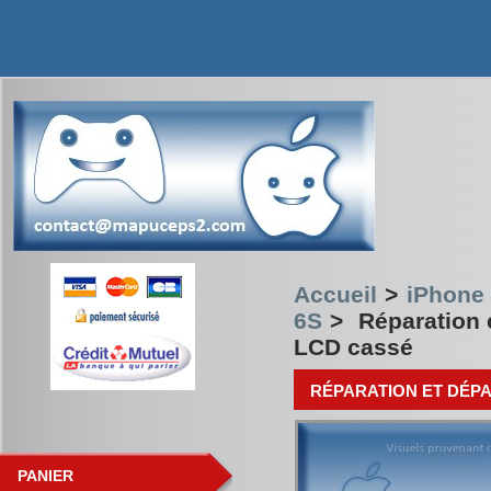
Accueil
>
iPhone 
6S
>
Réparation
LCD cassé
RÉPARATION ET DÉP
PANIER