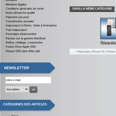
Livraison
Mentions légales
DANS LA MÊME CATÉGORIE
Conditions générales de vente
Notre démarche qualité
Paiement sécurisé
Coordonnées postales
mapuceps2 à Reims. Visite à l'entreprise
Tuto mapuceps2
Formulaire d'intervention
Pannes sur la gamme MacBook
Réparatio
Reflow, rebillage, comprendre
Fusion Drive Apple SSD
Disque SSD dans iMac plat
-
Réparation iPhone 6S à Reims
NEWSLETTER
CATÉGORIES DES ARTICLES