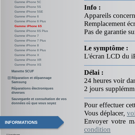
Gamme iPhone 5C
Info :
Gamme iPhone 5S
Gamme iPhone 5SE
Appareils concern
Gamme iPhone 6
Gamme iPhone 6 Plus
Remplacement écr
Gamme iPhone 6S
Pas de garantie su
Gamme iPhone 6S Plus
Gamme iPhone 7
Gamme iPhone 7 Plus
Gamme iPhone 8
Le symptôme :
Gamme iPhone 8 Plus
L'écran LCD du iP
Gamme iPhone X
Gamme iPhone XR
Gamme iPhone XS
Délai :
Manette SCUF
Réparation et dépannage
24 heures voir dan
Samsung
2 jours supplémme
Réparations électroniques
diverses
Sauvegarde et consultation de vos
Pour effectuer cett
données où que vous soyez
Vous déplacer,
vo
Envoyer votre ma
INFORMATIONS
condition