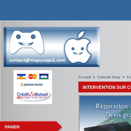
Accueil
>
Console Sony
>
Co
INTERVENTION SUR 
PANIER