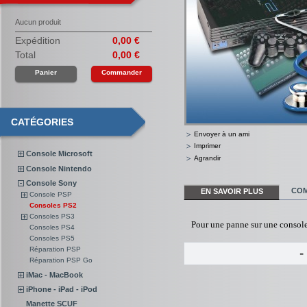
Aucun produit
Expédition
0,00 €
Total
0,00 €
Panier
Commander
CATÉGORIES
Envoyer à un ami
Imprimer
Console Microsoft
Agrandir
Console Nintendo
Console Sony
COM
EN SAVOIR PLUS
Console PSP
Consoles PS2
Consoles PS3
Pour une panne sur une conso
Consoles PS4
Consoles PS5
Réparation PSP
-
Réparation PSP Go
iMac - MacBook
iPhone - iPad - iPod
Manette SCUF