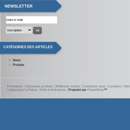
NEWSLETTER
CATÉGORIES DES ARTICLES
News
Produits
Promotions
Nouveaux produits
Meilleures ventes
Contactez-nous
Livraison
Men
mapuceps2 à Reims. Visite à l'entreprise
Propulsé par
PrestaShop
™