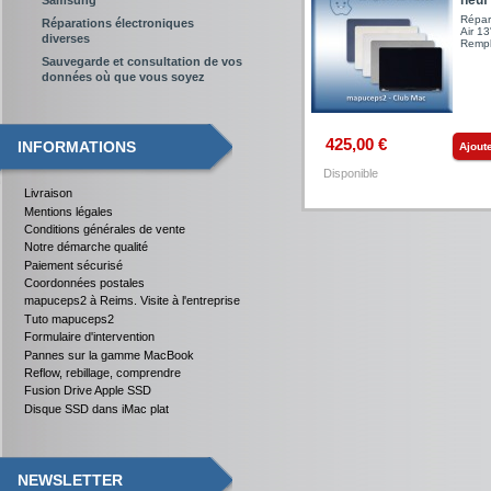
Répar
Réparations électroniques
Air 1
diverses
Rempl
Sauvegarde et consultation de vos
données où que vous soyez
425,00 €
INFORMATIONS
Ajout
Disponible
Livraison
Mentions légales
Conditions générales de vente
Notre démarche qualité
Paiement sécurisé
Coordonnées postales
mapuceps2 à Reims. Visite à l'entreprise
Tuto mapuceps2
Formulaire d'intervention
Pannes sur la gamme MacBook
Reflow, rebillage, comprendre
Fusion Drive Apple SSD
Disque SSD dans iMac plat
NEWSLETTER