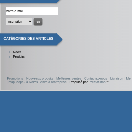
CATÉGORIES DES ARTICLES
News
Produits
Promotions
Nouveaux produits
Meilleures ventes
Contactez-nous
Livraison
Men
mapuceps2 à Reims. Visite à l'entreprise
Propulsé par
PrestaShop
™