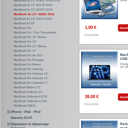
Devis 
MacBook Air 13" A1932 2018-2019
MacBook Air 13" A2179 2020
MacBook Air 13" A2337 2020
MacBook Air 13" A2681 2022
MacBook Air 13" A3113 2024
MacBook Air 15"
1,00 €
Ajout
MacBook Pro
MacBook Pro - Port Thunderbolt
Disponible
MacBook Pro 13" Retina
MacBook Pro 15"
MacBook Pro 15" Retina
MacBook Pro 17"
MacB
MacBook Pro de 2017
USB
MacBook Pro Flexgate
Charg
MacBook Pro Retina
13" M
MacBook Pro Unibody
MacBook Pro Unibody 13"
MacBook Pro Unibody 15"
MacBook Pro Unibody 17"
MacBook Retina 12"
MacBook Unibody 13"
26,00 €
MacBook Unibody A1278
Ajout
MacBook Unibody A1342
Disponible
MacBook USB-C
iPhone - iPad - iPod
Manette SCUF
Remp
Réparation et dépannage
neuf
Samsung