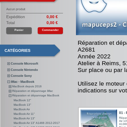
Aucun produit
Expédition
0,00 €
Total
0,00 €
Panier
Commander
Réparation et dé
A2681
CATÉGORIES
Année 2022
Atelier à Reims, 
Console Microsoft
Sur place ou par 
Console Nintendo
Console Sony
iMac - MacBook
Utilisez le moteur
MacBook depuis 2016
indications sur vo
Réparation et dépannage iMac
Réparation et dépannage MacBook
MacBook 12"
MacBook 13"
MacBook Air
01 - 
MacBook Air 11"
Répar
MacBook Air 13"
Air 1
MacBook Air 13" A1466 2012-2017
A1369