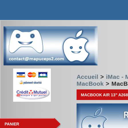
Accueil
>
iMac -
MacBook
>
MacBo
MACBOOK AIR 13" A268
PANIER