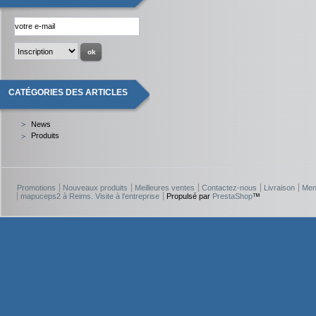
CATÉGORIES DES ARTICLES
News
Produits
Promotions
Nouveaux produits
Meilleures ventes
Contactez-nous
Livraison
Men
mapuceps2 à Reims. Visite à l'entreprise
Propulsé par
PrestaShop
™