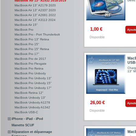
Devis 
MacBook Air 13" A1932 2018-2019
MacBook Air 13" A2179 2020
MacBook Air 13" A2337 2020
MacBook Air 13" A2681 2022
MacBook Air 13" A3113 2024
MacBook Air 15"
1,00 €
Ajout
MacBook Pro
MacBook Pro - Port Thunderbolt
Disponible
MacBook Pro 13" Retina
MacBook Pro 15"
MacBook Pro 15" Retina
MacBook Pro 17"
MacB
MacBook Pro de 2017
USB
MacBook Pro Flexgate
Charg
MacBook Pro Retina
13" M
MacBook Pro Unibody
MacBook Pro Unibody 13"
MacBook Pro Unibody 15"
MacBook Pro Unibody 17"
MacBook Retina 12"
MacBook Unibody 13"
26,00 €
MacBook Unibody A1278
Ajout
MacBook Unibody A1342
Disponible
MacBook USB-C
iPhone - iPad - iPod
Manette SCUF
MacB
Réparation et dépannage
Samsung