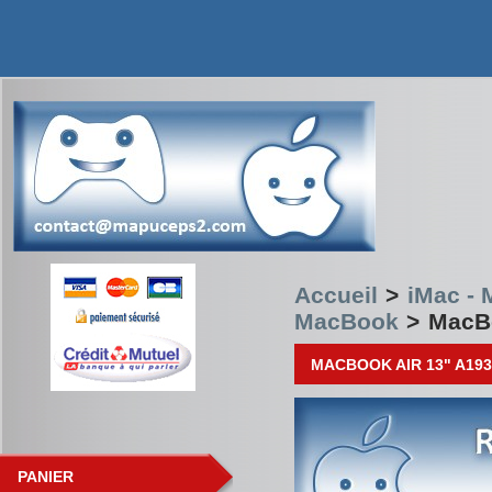
Accueil
>
iMac -
MacBook
>
MacBo
MACBOOK AIR 13" A193
PANIER