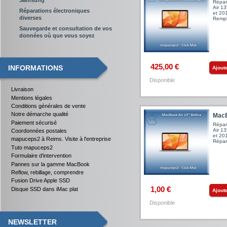
Répar
Air 1
Réparations électroniques
et 20
diverses
Rempl
Sauvegarde et consultation de vos
données où que vous soyez
425,00 €
INFORMATIONS
Ajout
Disponible
Livraison
Mentions légales
Conditions générales de vente
Notre démarche qualité
MacB
Paiement sécurisé
Répar
Air 1
Coordonnées postales
et 20
mapuceps2 à Reims. Visite à l'entreprise
Répar
Tuto mapuceps2
Formulaire d'intervention
Pannes sur la gamme MacBook
Reflow, rebillage, comprendre
Fusion Drive Apple SSD
1,00 €
Disque SSD dans iMac plat
Ajout
Disponible
NEWSLETTER