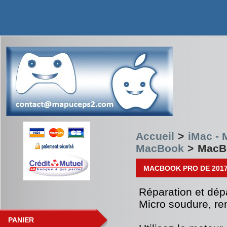
Accueil
>
iMac -
MacBook
>
MacBo
MACBOOK PRO DE 201
Réparation et dé
Micro soudure, r
PANIER