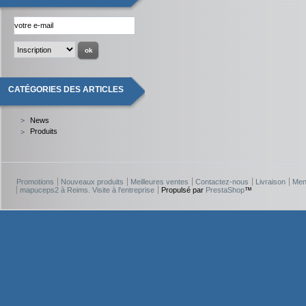
CATÉGORIES DES ARTICLES
News
Produits
Promotions
Nouveaux produits
Meilleures ventes
Contactez-nous
Livraison
Men
mapuceps2 à Reims. Visite à l'entreprise
Propulsé par
PrestaShop
™