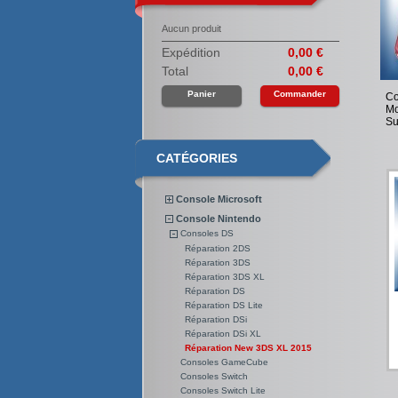
Aucun produit
Expédition
0,00 €
Total
0,00 €
Panier
Commander
Co
Mo
Su
CATÉGORIES
Console Microsoft
Console Nintendo
Consoles DS
Réparation 2DS
Réparation 3DS
Réparation 3DS XL
Réparation DS
Réparation DS Lite
Réparation DSi
Réparation DSi XL
Réparation New 3DS XL 2015
Consoles GameCube
Consoles Switch
Consoles Switch Lite