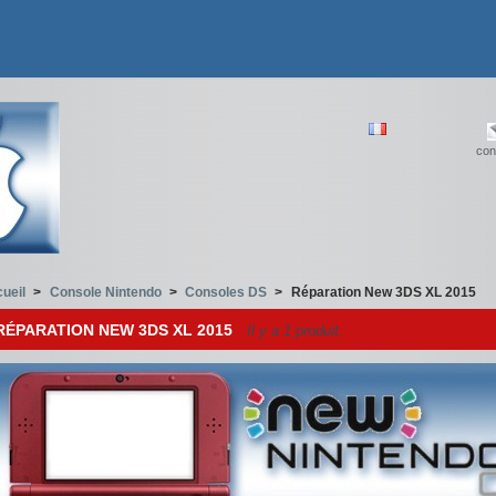
con
ueil
>
Console Nintendo
>
Consoles DS
>
Réparation New 3DS XL 2015
RÉPARATION NEW 3DS XL 2015
Il y a 1 produit.