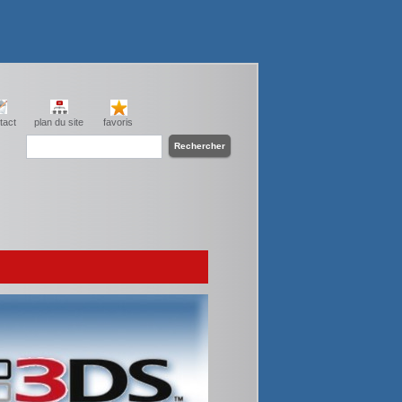
tact
plan du site
favoris