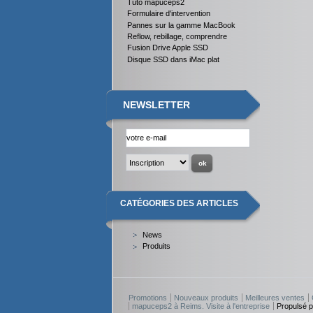
Tuto mapuceps2
Formulaire d'intervention
Pannes sur la gamme MacBook
Reflow, rebillage, comprendre
Fusion Drive Apple SSD
Disque SSD dans iMac plat
NEWSLETTER
CATÉGORIES DES ARTICLES
News
Produits
Promotions
Nouveaux produits
Meilleures ventes
mapuceps2 à Reims. Visite à l'entreprise
Propulsé 