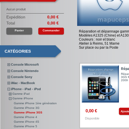
Aucun produit
Expédition
0,00 €
Total
0,00 €
Panier
Commander
Réparation et dépannage gam
Modèles A1325 (Chine) et A130
Couleurs : noir et blanc
Atelier à Reims, 51 Marne
Sur place ou par la Poste
CATÉGORIES
Console Microsoft
Répar
Console Nintendo
Répar
Console Sony
3GS M
2009 D
iMac - MacBook
iPhone - iPad - iPod
Gamme iPad
Gamme iPhone
Gamme iPhone 1ère génération
Gamme iPhone 3G
0,00 €
Ajout
Gamme iPhone 3GS
Gamme iPhone 4
Disponible
Gamme iPhone 4S
Gamme iPhone 5