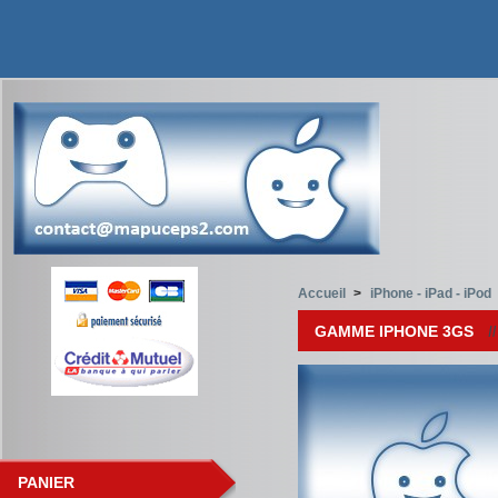
Accueil
>
iPhone - iPad - iPod
GAMME IPHONE 3GS
I
PANIER