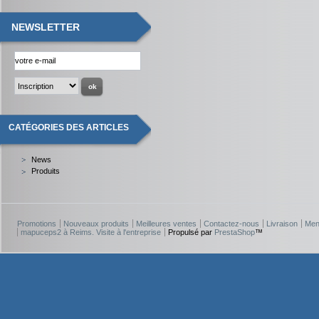
NEWSLETTER
CATÉGORIES DES ARTICLES
News
Produits
Promotions
Nouveaux produits
Meilleures ventes
Contactez-nous
Livraison
Men
mapuceps2 à Reims. Visite à l'entreprise
Propulsé par
PrestaShop
™