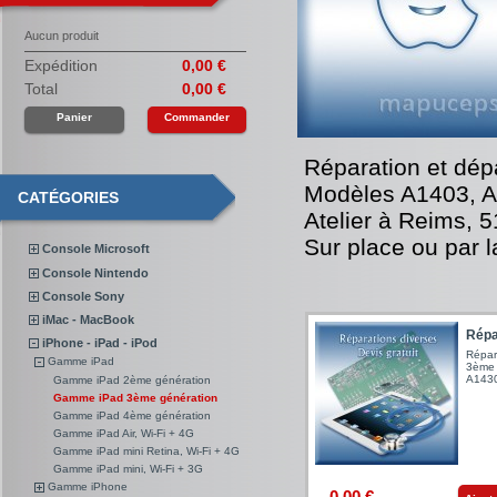
Aucun produit
Expédition
0,00 €
Total
0,00 €
Panier
Commander
Réparation et dé
Modèles A1403, A
CATÉGORIES
Atelier à Reims, 
Sur place ou par 
Console Microsoft
Console Nintendo
Console Sony
iMac - MacBook
Répar
iPhone - iPad - iPod
Répar
Gamme iPad
3ème 
A1430
Gamme iPad 2ème génération
Gamme iPad 3ème génération
Gamme iPad 4ème génération
Gamme iPad Air, Wi-Fi + 4G
Gamme iPad mini Retina, Wi-Fi + 4G
Gamme iPad mini, Wi-Fi + 3G
Gamme iPhone
0,00 €